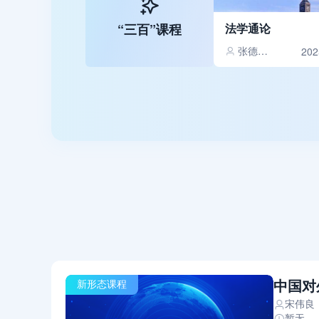
“三百”课程
法学通论
张德淼,陈军,龚春霞,陈虹,尹生
202
中国对
新形态课程
宋伟良
暂无