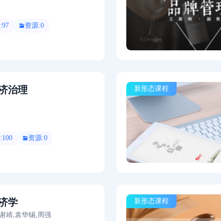
97
资源:0
济治理
新形态课程
100
资源:0
济学
新形态课程
谢靖,袁华锡,周强