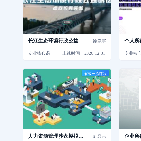
长江生态环境行政公益诉
个人所
徐涤宇
讼虚拟仿真实验
收筹划
专业核心课
上线时间：2020-12-31
专业核
省级一流课程
人力资源管理沙盘模拟与
企业所
刘容志