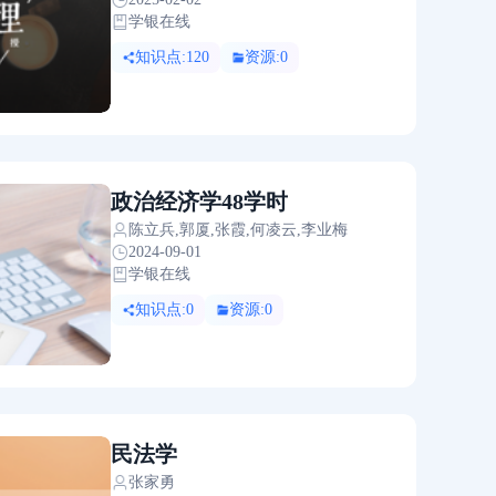
学银在线
知识点:120
资源:0
政治经济学48学时
陈立兵,郭厦,张霞,何凌云,李业梅
2024-09-01
学银在线
知识点:0
资源:0
民法学
张家勇