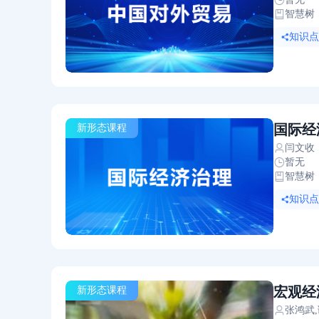
智慧树
知识点:
国际经
新形态课程
闫文收
暂无
智慧树
知识点:
宏观经
新形态课程
张鸿武,