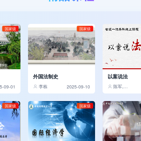
国家级
国家级
外国法制史
以案说法
李栋
陈军,石晓波,陈新,刘跃坤
5-09-01
2025-09-10
国家级
国家级